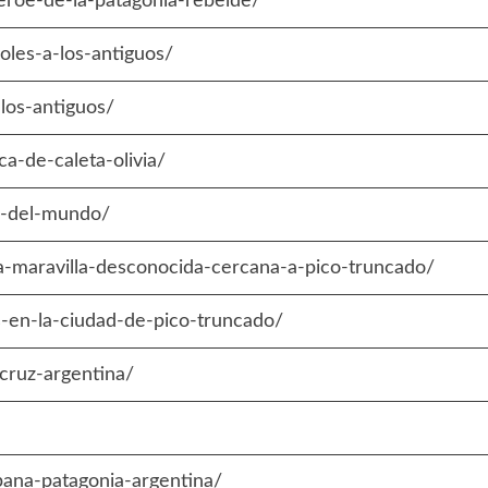
eroe-de-la-patagonia-rebelde/
oles-a-los-antiguos/
-los-antiguos/
ca-de-caleta-olivia/
ca-del-mundo/
sa-maravilla-desconocida-cercana-a-pico-truncado/
s-en-la-ciudad-de-pico-truncado/
-cruz-argentina/
spana-patagonia-argentina/