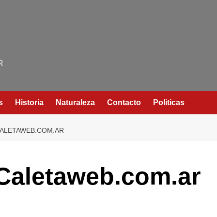
R
s
Historia
Naturaleza
Contacto
Politicas
 CALETAWEB.COM.AR
 Caletaweb.com.ar