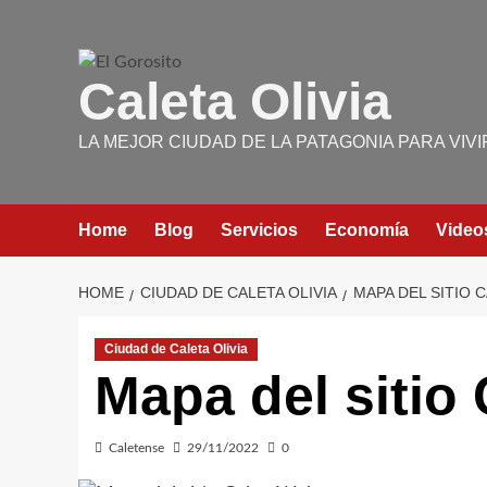
Skip
to
content
Caleta Olivia
LA MEJOR CIUDAD DE LA PATAGONIA PARA VIVI
Home
Blog
Servicios
Economía
Video
HOME
CIUDAD DE CALETA OLIVIA
MAPA DEL SITIO
Ciudad de Caleta Olivia
Mapa del sitio
Caletense
29/11/2022
0