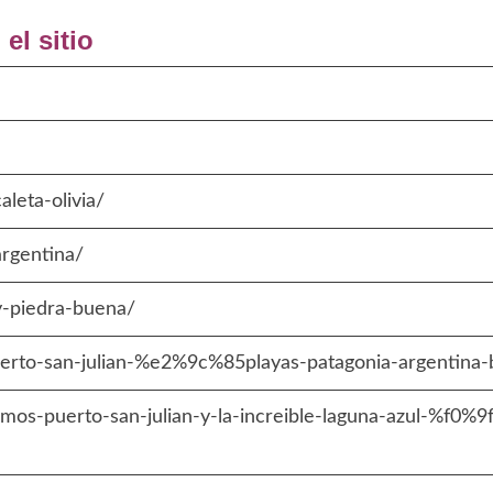
el sitio
aleta-olivia/
argentina/
-y-piedra-buena/
rto-san-julian-%e2%9c%85playas-patagonia-argentina-b
mos-puerto-san-julian-y-la-increible-laguna-azul-%f0%