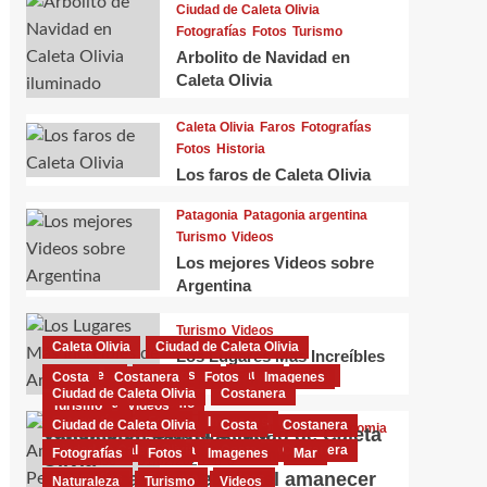
Ciudad de Caleta Olivia
Fotografías
Fotos
Turismo
Arbolito de Navidad en
Caleta Olivia
Caleta Olivia
Faros
Fotografías
Fotos
Historia
Los faros de Caleta Olivia
Patagonia
Patagonia argentina
Turismo
Videos
Los mejores Videos sobre
Argentina
Turismo
Videos
Caleta Olivia
Ciudad de Caleta Olivia
Los Lugares Más Increíbles
Costanera
El Gorosito
Fauna
Flora
Costa
Costanera
Fotos
Imagenes
de Argentina
Ciudad de Caleta Olivia
Costanera
Naturaleza
Turismo
Turismo
Videos
Fotografías
Fotos
Imagenes
Ciudad de Caleta Olivia
Costa
Costanera
Ciudad de Caleta Olivia
Economia
Turismo en Caleta Olivia
Videoclips sobre la ciudad de Caleta
Ciudad de Caleta Olivia
Costa
Costanera
Patagonia argentina
Turismo
Videos
El Pasivo Ambiental
Fotografías
Fotos
Imagenes
Mar
Olivia
Caletense
01/02/2025
0
Petrolero
Fantásticas Imágenes del amanecer
Fotografías
Turismo
Videos
Naturaleza
Turismo
Videos