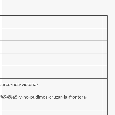
arco-noa-victoria/
9f%94%a5-y-no-pudimos-cruzar-la-frontera-