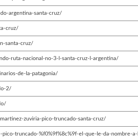
cado-argentina-santa-cruz/
ta-cruz/
en-santa-cruz/
jando-ruta-nacional-no-3-l-santa-cruz-l-argentina/
inarios-de-la-patagonia/
do-2/
do/
martinez-zuviria-pico-truncado-santa-cruz/
-pico-truncado-%f0%9f%8c%9f-el-que-le-da-nombre-a-la