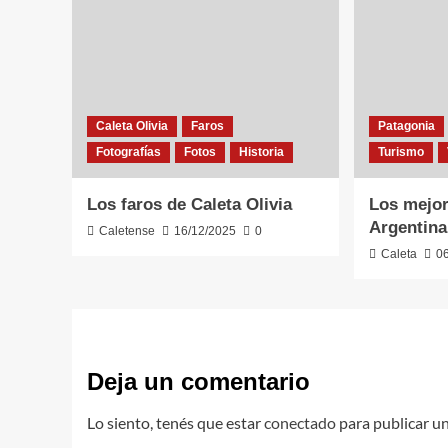
Caleta Olivia
Faros
Patagonia
Fotografías
Fotos
Historia
Turismo
Los faros de Caleta Olivia
Los mejor
Argentina
Caletense
16/12/2025
0
Caleta
0
Deja un comentario
Lo siento, tenés que estar
conectado
para publicar u