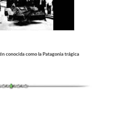
de
Caleta
Olivia
én conocida como la Patagonia trágica