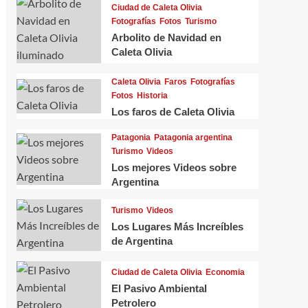
Ciudad de Caleta Olivia
Fotografías
Fotos
Turismo
Arbolito de Navidad en
Caleta Olivia
Caleta Olivia
Faros
Fotografías
Fotos
Historia
Los faros de Caleta Olivia
Patagonia
Patagonia argentina
Turismo
Videos
Los mejores Videos sobre
Argentina
Turismo
Videos
Caleta Olivia
Ciudad de Caleta Olivia
Costa
Los Lugares Más Increíbles
Costanera
El Gorosito
Fauna
Flora
Turismo
de Argentina
Naturaleza
Turismo
Videoc
Turismo en Caleta Olivia
Olivia
Ciudad de Caleta Olivia
Economia
El Pasivo Ambiental
Caletense
01/02/2025
0
Caleten
Petrolero