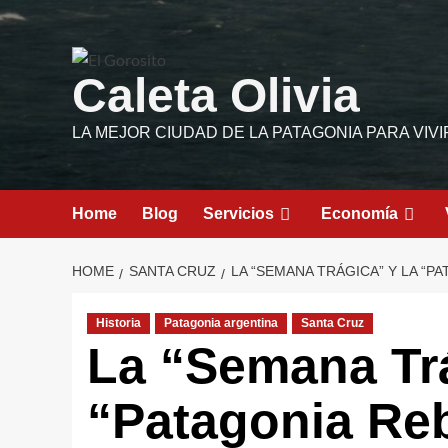
Skip
to
content
Caleta Olivia
LA MEJOR CIUDAD DE LA PATAGONIA PARA VIVI
Home
Blog
Servicios
Economía
HOME
SANTA CRUZ
LA “SEMANA TRÁGICA” Y LA “P
Historia
Patagonia argentina
Santa Cruz
La “Semana Trá
“Patagonia Re