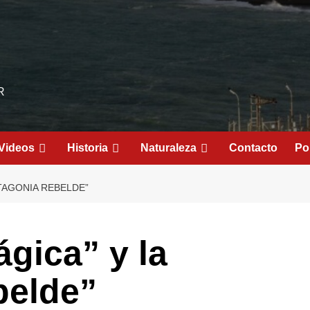
R
Videos
Historia
Naturaleza
Contacto
Pol
ATAGONIA REBELDE”
gica” y la
belde”