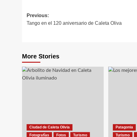
Post
Previous:
Tango en el 120 aniversario de Caleta Oliva
navigation
More Stories
Ciudad de Caleta Olivia
Patagonia
Fotografías
Fotos
Turismo
Turismo