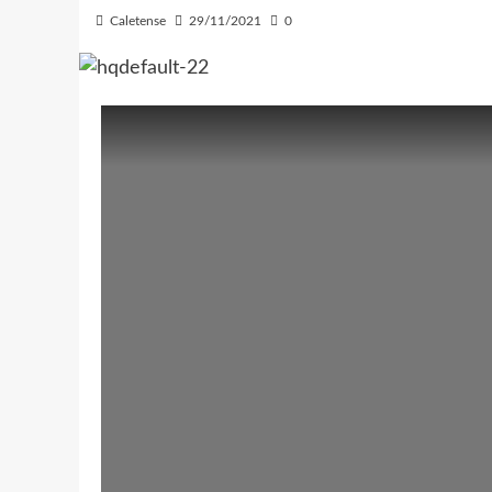
Caletense
29/11/2021
0