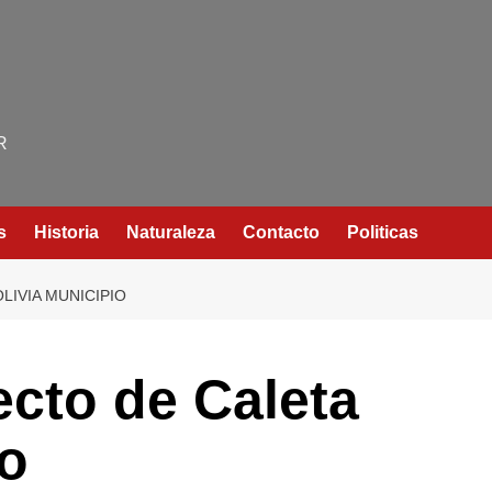
R
s
Historia
Naturaleza
Contacto
Politicas
LIVIA MUNICIPIO
ecto de Caleta
io