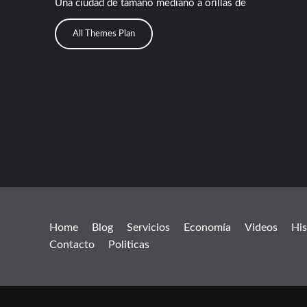
Una ciudad de tamaño mediano a orillas de
All Themes Plan
Home
Blog
Servicios
Economía
Videos
His
Contacto
Politicas