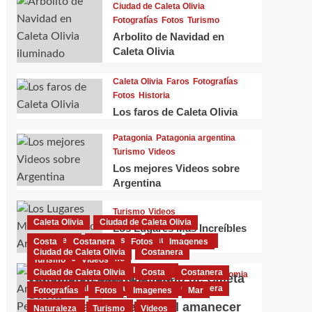
Ciudad de Caleta Olivia
Fotografías
Fotos
Turismo
Arbolito de Navidad en
Caleta Olivia
Caleta Olivia
Faros
Fotografías
Fotos
Historia
Los faros de Caleta Olivia
Patagonia
Patagonia argentina
Turismo
Videos
Los mejores Videos sobre
Argentina
Turismo
Videos
Caleta Olivia
Ciudad de Caleta Olivia
Los Lugares Más Increíbles
Costanera
El Gorosito
Fauna
Flora
Costa
Costanera
Fotos
Imagenes
de Argentina
Ciudad de Caleta Olivia
Costanera
Naturaleza
Turismo
Turismo
Videos
Fotografías
Fotos
Imagenes
Ciudad de Caleta Olivia
Costa
Costanera
Ciudad de Caleta Olivia
Economia
Turismo en Caleta Olivia
Videoclips sobre la ciudad de Caleta
Ciudad de Caleta Olivia
Costa
Costanera
Patagonia argentina
Turismo
Videos
El Pasivo Ambiental
Fotografías
Fotos
Imagenes
Mar
Olivia
Caletense
01/02/2025
0
Petrolero
Fantásticas Imágenes del amanecer
Fotografías
Turismo
Videos
Naturaleza
Turismo
Videos