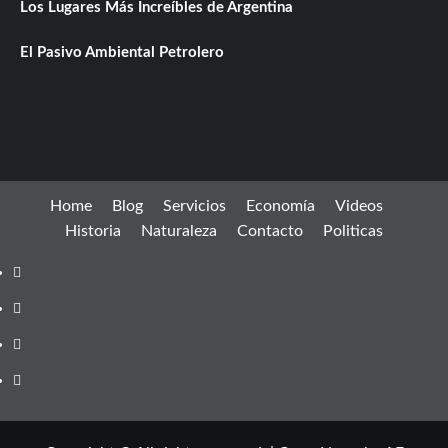
Los Lugares Más Increíbles de Argentina
El Pasivo Ambiental Petrolero
Home
Blog
Servicios
Economía
Videos
Historia
Naturaleza
Contacto
Politicas
Facebook
instagram
twitter
youtube