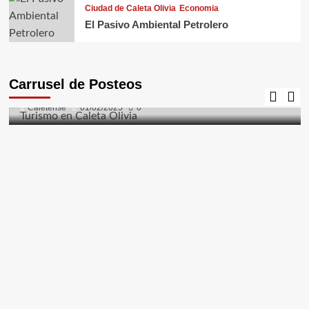
Ciudad de Caleta Olivia
Economia
El Pasivo Ambiental Petrolero
Caleta Olivia
Ciudad de Caleta Olivia
Costanera
El Gorosito
Fauna
Flora
Naturaleza
Turismo
Carrusel de Posteos
Turismo en Caleta Olivia
Caletense
01/02/2025
0