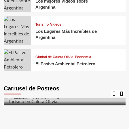
Los mejores Videos sobre
Argentina
Turismo
Videos
Los Lugares Más Increíbles de
Argentina
Ciudad de Caleta Olivia
Economia
El Pasivo Ambiental Petrolero
Caleta Olivia
Ciudad de Caleta Olivia
Costanera
El Gorosito
Fauna
Flora
Naturaleza
Turismo
Carrusel de Posteos
Turismo en Caleta Olivia
Caletense
01/02/2025
0