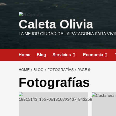
Skip
to
content
Caleta Olivia
LA MEJOR CIUDAD DE LA PATAGONIA PARA VIVI
Home
Blog
Servicios
Economía
HOME
BLOG
FOTOGRAFÍAS
PAGE 6
Fotografías