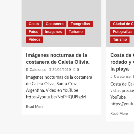
Costa
Costanera
Fotografías
Ciudad de Ca
Fotos
Imagenes
Turismo
Fotografías
Videos
Turismo
Imágenes nocturnas de la
Costa de 
costanera de Caleta Olivia.
rodado y 
la playa
Caletense
29/05/2019
0
Caletense
Imágenes nocturnas de la costanera
de Caleta Olivia, Santa Cruz,
Costa de Cal
Argentina. Video en YouTube
vistas precio
https://youtu.be/NoPHQUi9szM
YouTube
https://you
Read
Read More
more
Rea
Read More
about
mor
Imágenes
abo
nocturnas
Cos