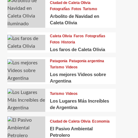
Ciudad de Caleta Olivia
Fotografías
Fotos
Turismo
Arbolito de Navidad en
Caleta Olivia
Caleta Olivia
Faros
Fotografías
Fotos
Historia
Los faros de Caleta Olivia
Patagonia
Patagonia argentina
Turismo
Videos
Los mejores Videos sobre
Argentina
Turismo
Videos
Caleta Olivia
Ciudad de Caleta Olivia
Costa
Los Lugares Más Increíbles
Costanera
El Gorosito
Fauna
Flora
de Argentina
Turismo
Naturaleza
Turismo
Videoc
Turismo en Caleta Olivia
Ciudad de Caleta Olivia
Economia
Olivia
El Pasivo Ambiental
Caletense
01/02/2025
0
Caleten
Petrolero