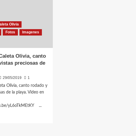
leta Olivia
Fotos
Imagenes
Caleta Olivia, canto
vistas preciosas de
29/05/2019
1
eta Olivia, canto rodado y
sas de la playa. Video en
tu.be/yL6oTkMEtKY ...
d
e
ut
ta
Ciudad de Caleta Olivia
Costa
Costanera