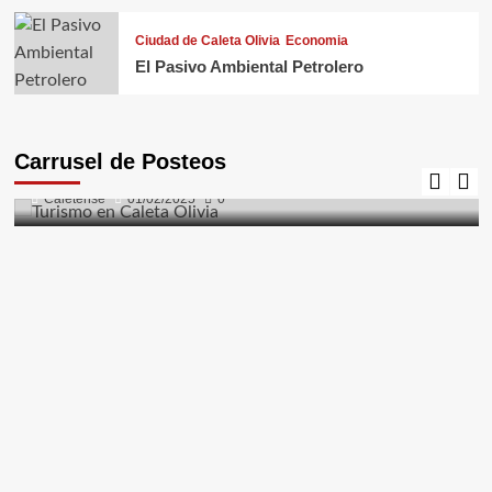
Ciudad de Caleta Olivia
Economia
El Pasivo Ambiental Petrolero
Caleta Olivia
Ciudad de Caleta Olivia
Costanera
El Gorosito
Fauna
Flora
Naturaleza
Turismo
Carrusel de Posteos
Turismo en Caleta Olivia
Caletense
01/02/2025
0