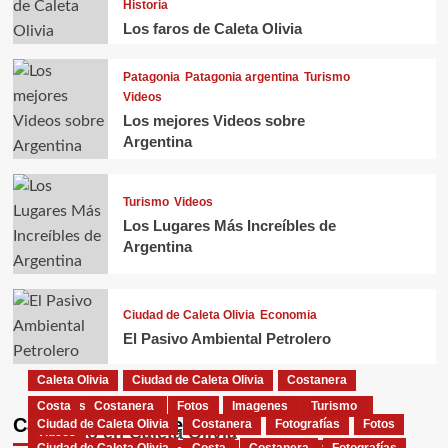
Historia
Los faros de Caleta Olivia
Patagonia
Patagonia argentina
Turismo
Videos
Los mejores Videos sobre
Argentina
Turismo
Videos
Los Lugares Más Increíbles de
Argentina
Ciudad de Caleta Olivia
Economia
El Pasivo Ambiental Petrolero
Caleta Olivia
Ciudad de Caleta Olivia
Costanera
Costa
Costanera
Fotos
Imagenes
Turismo
El Gorosito
Fauna
Flora
Naturaleza
Turismo
Carrusel de Posteos
Ciudad de Caleta Olivia
Costanera
Fotografías
Fotos
Turismo en Caleta Olivia
Videos