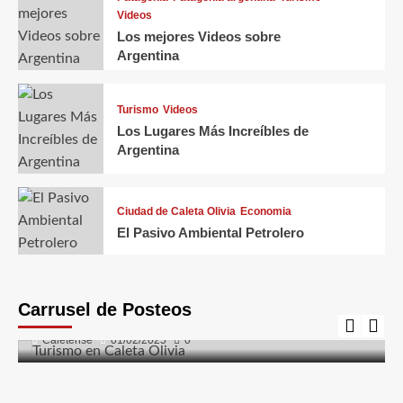
Videos
Los mejores Videos sobre
Argentina
Turismo
Videos
Los Lugares Más Increíbles de
Argentina
Ciudad de Caleta Olivia
Economia
El Pasivo Ambiental Petrolero
Caleta Olivia
Ciudad de Caleta Olivia
Costanera
El Gorosito
Fauna
Flora
Naturaleza
Turismo
Carrusel de Posteos
Turismo en Caleta Olivia
Caletense
01/02/2025
0