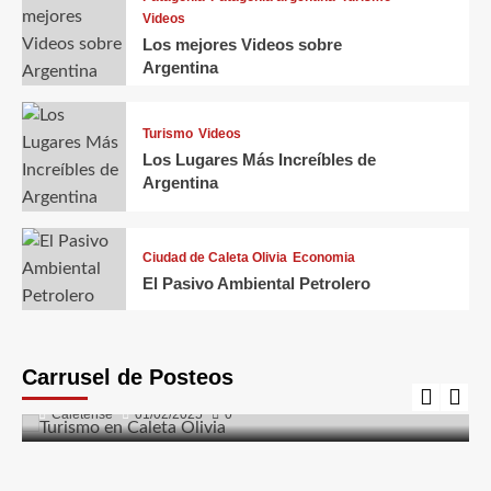
Videos
Los mejores Videos sobre
Argentina
Turismo
Videos
Los Lugares Más Increíbles de
Argentina
Ciudad de Caleta Olivia
Economia
El Pasivo Ambiental Petrolero
Caleta Olivia
Ciudad de Caleta Olivia
Costanera
El Gorosito
Fauna
Flora
Naturaleza
Turismo
Carrusel de Posteos
Turismo en Caleta Olivia
Caletense
01/02/2025
0