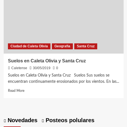
ciudad
de
Caleta
Olivia
Ciudad de Caleta Olivia
Geografia
Santa Cruz
Suelos en Caleta Olivia y Santa Cruz
Caletense
30/05/2019
0
Suelos en Caleta Olivia y Santa Cruz Suelos Sus suelos se
encuentran continuamente erosionados por los vientos. En las...
Read
Read More
more
about
Suelos
en
Caleta
Novedades
Posteos polulares
Olivia