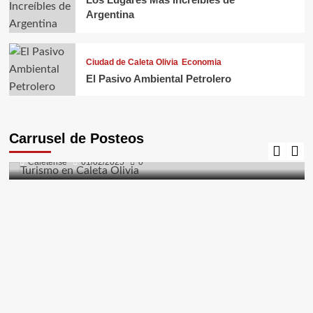
Argentina
Ciudad de Caleta Olivia
Economia
El Pasivo Ambiental Petrolero
Caleta Olivia
Ciudad de Caleta Olivia
Costanera
El Gorosito
Fauna
Flora
Naturaleza
Turismo
Carrusel de Posteos
Turismo en Caleta Olivia
Caletense
01/02/2025
0