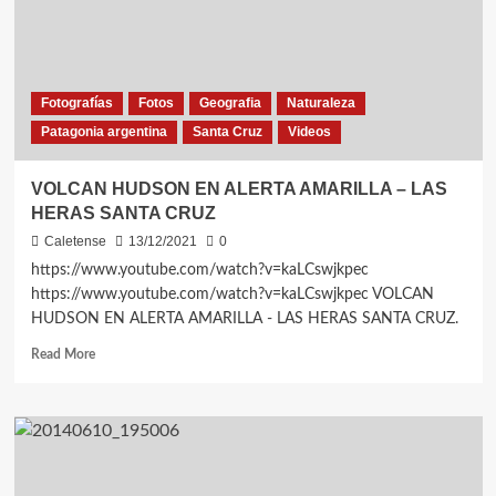
Fotografías
Fotos
Geografia
Naturaleza
Patagonia argentina
Santa Cruz
Videos
VOLCAN HUDSON EN ALERTA AMARILLA – LAS
HERAS SANTA CRUZ
Caletense
13/12/2021
0
https://www.youtube.com/watch?v=kaLCswjkpec
https://www.youtube.com/watch?v=kaLCswjkpec VOLCAN
HUDSON EN ALERTA AMARILLA - LAS HERAS SANTA CRUZ.
Read
Read More
more
about
VOLCAN
HUDSON
EN
ALERTA