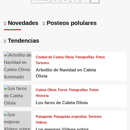
Olivia,
de
canto
entradas
rodado
y
Novedades
Posteos polulares
vistas
preciosas
de
Tendencias
la
playa
Ciudad de Caleta Olivia
Fotografías
Fotos
Turismo
Arbolito de Navidad en Caleta
Olivia
Caleta Olivia
Faros
Fotografías
Fotos
Historia
Los faros de Caleta Olivia
Patagonia
Patagonia argentina
Turismo
Videos
Los mejores Videos sobre