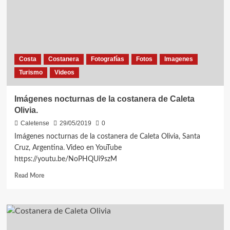
Costa
Costanera
Fotografías
Fotos
Imagenes
Turismo
Videos
Imágenes nocturnas de la costanera de Caleta
Olivia.
Caletense
29/05/2019
0
Imágenes nocturnas de la costanera de Caleta Olivia, Santa
Cruz, Argentina. Video en YouTube
https://youtu.be/NoPHQUi9szM
Read
Read More
more
about
Imágenes
nocturnas
de