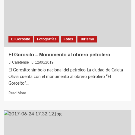
Caleta
Olivia
El Gorosito
Fotografías
Fotos
Turismo
El Gorosito – Monumento al obrero petrolero
Caletense
12/06/2019
El Gorosito: símbolo nacional del petróleo La ciudad de Caleta
Olivia cuenta con el monumento al obrero petrolero “El
Gorosito”,...
Read
Read More
more
about
El
Gorosito
–
Monumento
al