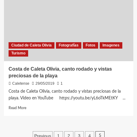
la
costanera
de
Caleta
Olivia.
Ciudad de Caleta Olivia
Fotografías
Fotos
Imagenes
Turismo
Costa de Caleta Olivia, canto rodado y vistas
preciosas de la playa
Caletense
29/05/2019
1
Costa de Caleta Olivia, canto rodado y vistas preciosas de la
playa. Video en YouTube https://youtu.be/yL6oTkMEtKY ...
Read
Read More
more
about
Costa
de
Paginación
Previous
1
2
3
4
5
Caleta