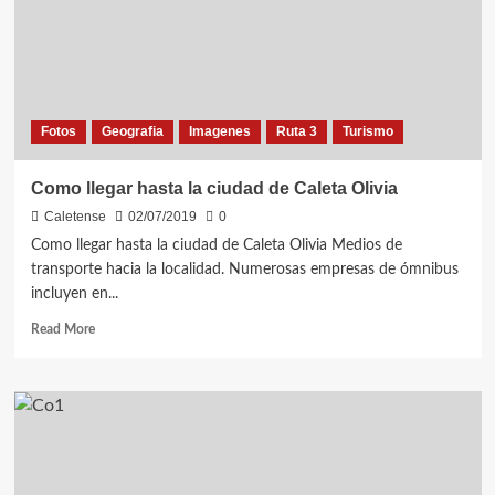
Fotos
Geografia
Imagenes
Ruta 3
Turismo
Como llegar hasta la ciudad de Caleta Olivia
Caletense
02/07/2019
0
Como llegar hasta la ciudad de Caleta Olivia Medios de
transporte hacia la localidad. Numerosas empresas de ómnibus
incluyen en...
Read
Read More
more
about
Como
llegar
hasta
la
ciudad
de