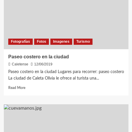
obrero
petrolero
Fotografías
Fotos
Imagenes
Turismo
Paseo costero en la ciudad
Caletense
12/06/2019
Paseo costero en la ciudad Lugares para recorrer: paseo costero
La ciudad de Caleta Olivia le ofrece al turista una...
Read
Read More
more
about
Paseo
costero
en
la
ciudad