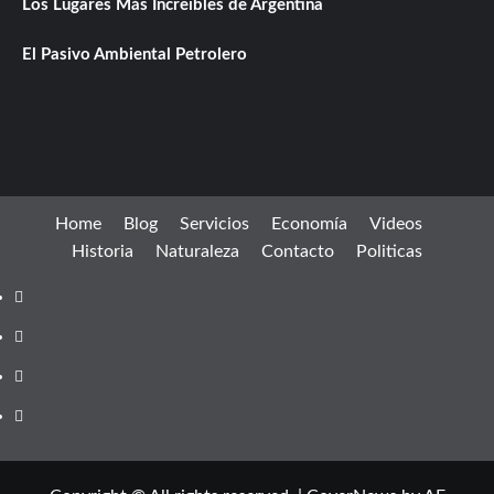
Los Lugares Más Increíbles de Argentina
El Pasivo Ambiental Petrolero
Home
Blog
Servicios
Economía
Videos
Historia
Naturaleza
Contacto
Politicas
Facebook
instagram
twitter
youtube