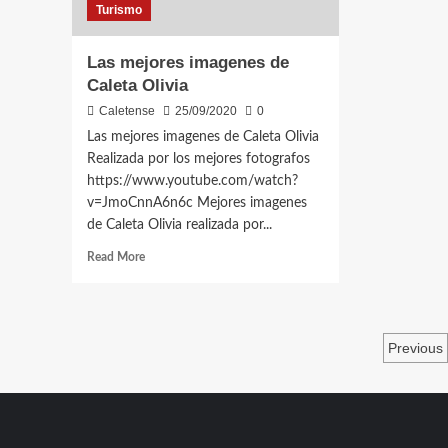
Turismo
Las mejores imagenes de
Caleta Olivia
Caletense
25/09/2020
0
Las mejores imagenes de Caleta Olivia
Realizada por los mejores fotografos
https://www.youtube.com/watch?
v=JmoCnnA6n6c Mejores imagenes
de Caleta Olivia realizada por...
Read
Read More
more
about
Las
mejores
Pagi
Previous
imagenes
de
de
Caleta
entr
Olivia