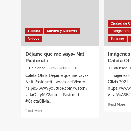
Ciudad de Ca
Cultura
Música y Músicos
Fotografías
Videos
Turismo
Déjame que me vaya- Nati
Imágenes 
Pastorutti
Caleta Ol
Caletense
29/11/2021
0
Caletense
Caleta Olivia Déjame que me vaya-
Imágenes de
Nati Pastorutti - Voces del Viento
Olivia 202
https://www.youtube.com/watch?
https://www
v=IaOmyMZ3aoo Pastorutti
v=vbVxAS
#CaletaOlivia...
Rea
Read More
mor
Read
Read More
abo
more
Imá
about
de
Déjame