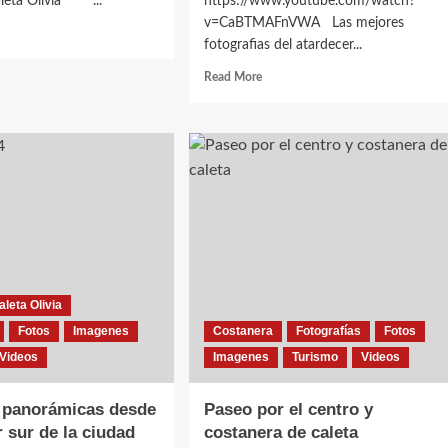
aleta Olivia ...
https://www.youtube.com/watch?
v=CaBTMAFnVWA Las mejores
d
fotografias del atardecer...
e
ut
Read
Read More
orrido
more
about
es
Atardecer
junto
eta
al
ia
mar
en
la
costanera
de
Caleta
Olivia
leta Olivia
Fotos
Imagenes
Costanera
Fotografías
Fotos
Videos
Imagenes
Turismo
Videos
 panorámicas desde
Paseo por el centro y
r sur de la ciudad
costanera de caleta