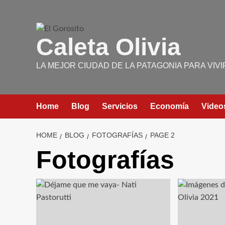
Skip
to
content
Caleta Olivia
LA MEJOR CIUDAD DE LA PATAGONIA PARA VIVI
Home
Blog
Servicios
Economía
Video
HOME
BLOG
FOTOGRAFÍAS
PAGE 2
Fotografías