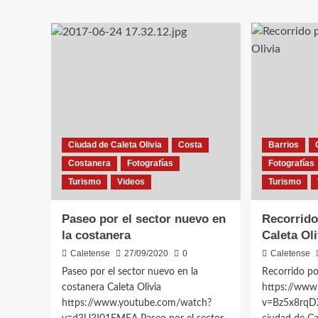
la
que
ciu
me
de
vaya-
Cal
Nati
Oliv
Pastorutti
202
Ciudad de Caleta Olivia
Costa
Barrios
Costanera
Fotografías
Fotografías
Turismo
Videos
Turismo
Paseo por el sector nuevo en
Recorrido
la costanera
Caleta Oli
Caletense
27/09/2020
0
Caletense
Paseo por el sector nuevo en la
Recorrido po
costanera Caleta Olivia
https://www
https://www.youtube.com/watch?
v=Bz5x8rqDX