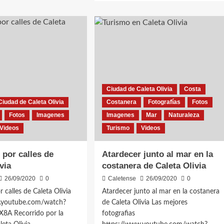
about
dad
Fantásticas
Imágenes
eta
del
ia
amanecer
1
en
la
costa
de
Ciudad de Caleta Olivia
Costa
Caleta
Olivia
Ciudad de Caleta Olivia
Costanera
Fotografías
Fotos
Fotos
Imagenes
Imagenes
Mar
Naturaleza
Videos
Turismo
Videos
 por calles de
Atardecer junto al mar en la
via
costanera de Caleta Olivia
26/09/2020
0
Caletense
26/09/2020
0
r calles de Caleta Olivia
Atardecer junto al mar en la costanera
.youtube.com/watch?
de Caleta Olivia Las mejores
8A Recorrido por la
fotografias