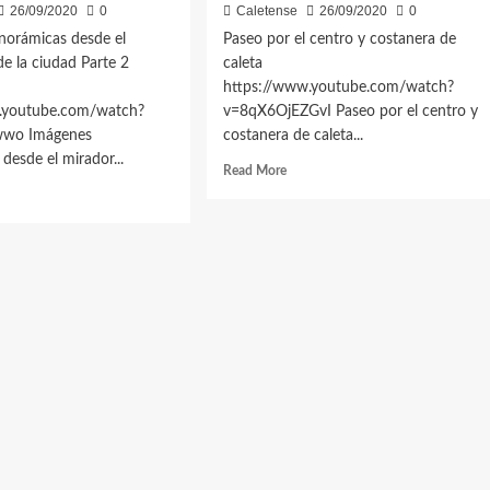
26/09/2020
0
Caletense
26/09/2020
0
norámicas desde el
Paseo por el centro y costanera de
de la ciudad Parte 2
caleta
a
https://www.youtube.com/watch?
.youtube.com/watch?
v=8qX6OjEZGvI Paseo por el centro y
wwo Imágenes
costanera de caleta...
desde el mirador...
Read
Read More
more
d
about
e
Paseo
ut
por
genes
el
orámicas
centro
de
y
costanera
ador
de
caleta
dad