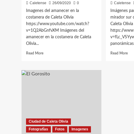
Caletense
26/09/2020
0
Caletense
Imagenes del amanecer en la
Imágenes pa
costanera de Caleta Olivia
mirador sur 
https://www.youtube.com/watch?
Caleta Olivi
v=1Q2AbGnfvXM Imágenes del
https://www
amanecer en la costanera de Caleta
v=fLc_VSYy
Olivia...
panorámicas 
Read
Rea
Read More
Read More
more
mor
about
abo
Imagenes
Imá
del
pan
amanecer
des
en
el
la
mir
costanera
sur
de
de
Caleta
la
Olivia
ciu
Ciudad de Caleta Olivia
Fotografías
Fotos
Imagenes