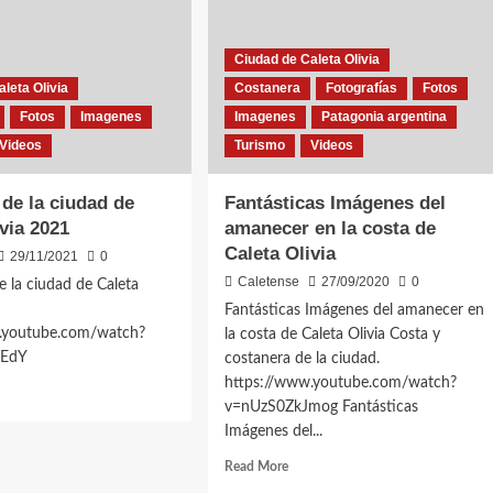
Ciudad de Caleta Olivia
leta Olivia
Costanera
Fotografías
Fotos
Fotos
Imagenes
Imagenes
Patagonia argentina
Videos
Turismo
Videos
de la ciudad de
Fantásticas Imágenes del
ivia 2021
amanecer en la costa de
Caleta Olivia
29/11/2021
0
Caletense
27/09/2020
0
 la ciudad de Caleta
1
Fantásticas Imágenes del amanecer en
.youtube.com/watch?
la costa de Caleta Olivia Costa y
BTEdY
costanera de la ciudad.
https://www.youtube.com/watch?
d
v=nUzS0ZkJmog Fantásticas
e
Imágenes del...
ut
genes
Read
Read More
more