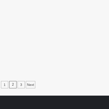
nación
1
3
Next
2
adas