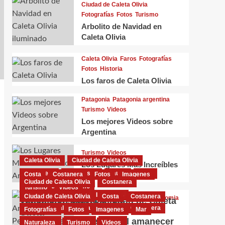
Ciudad de Caleta Olivia
Fotografías
Fotos
Turismo
Arbolito de Navidad en
Caleta Olivia
Caleta Olivia
Faros
Fotografías
Fotos
Historia
Los faros de Caleta Olivia
Patagonia
Patagonia argentina
Turismo
Videos
Los mejores Videos sobre
Argentina
Turismo
Videos
Caleta Olivia
Ciudad de Caleta Olivia
Los Lugares Más Increíbles
Costanera
El Gorosito
Fauna
Flora
Costa
Costanera
Fotos
Imagenes
de Argentina
Ciudad de Caleta Olivia
Costanera
Naturaleza
Turismo
Turismo
Videos
Fotografías
Fotos
Imagenes
Ciudad de Caleta Olivia
Costa
Costanera
Ciudad de Caleta Olivia
Economia
Turismo en Caleta Olivia
Videoclips sobre la ciudad de Caleta
Ciudad de Caleta Olivia
Costa
Costanera
Patagonia argentina
Turismo
Videos
El Pasivo Ambiental
Fotografías
Fotos
Imagenes
Mar
Olivia
Caletense
01/02/2025
0
Petrolero
Fantásticas Imágenes del amanecer
Fotografías
Turismo
Videos
Naturaleza
Turismo
Videos