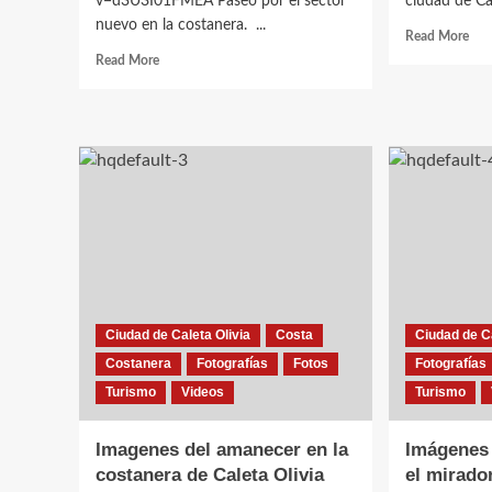
v=d3U3I01FMEA Paseo por el sector
ciudad de C
nuevo en la costanera. ...
Rea
Read More
mor
Read
Read More
abo
more
Rec
about
por
Paseo
call
por
de
el
Cal
sector
Oliv
nuevo
en
la
costanera
Ciudad de Caleta Olivia
Costa
Ciudad de Ca
Costanera
Fotografías
Fotos
Fotografías
Turismo
Videos
Turismo
Imagenes del amanecer en la
Imágenes
costanera de Caleta Olivia
el mirado