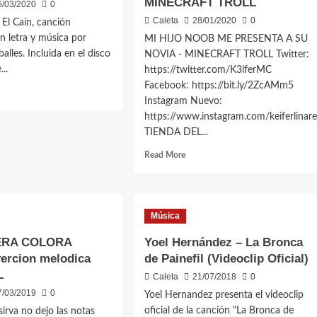
MINECRAFT TROLL
5/03/2020
0
republica
Caleta
28/01/2020
0
 El Caín, canción
en
 letra y música por
MI HIJO NOOB ME PRESENTA A SU
tanera
la
lles. Incluida en el disco
ciudad
NOVIA - MINECRAFT TROLL Twitter:
eta
de
...
https://twitter.com/K3iferMC
ia
Caleta
Facebook: https://bit.ly/2ZcAMm5
d
Olivia
Instagram Nuevo:
e
https://www.instagram.com/keiferlinare
ut
ancero
TIENDA DEL...
Read
Read More
more
n-
about
athan
MI
alles
HIJO
eoclip)
Música
NOOB
ME
ERA COLORA
Yoel Hernández – La Bronca
PRESENTA
ercion melodica
de Painefil (Videoclip Oficial)
A
L
SU
Caleta
21/07/2018
0
NOVIA
7/03/2019
0
Yoel Hernandez presenta el videoclip
–
oficial de la canción "La Bronca de
sirva no dejo las notas
MINECRAFT