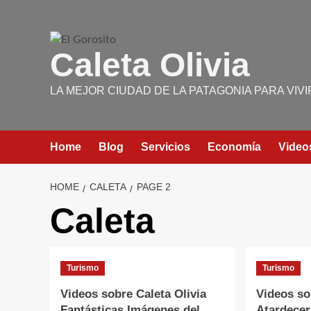
Skip
to
content
Caleta Olivia
LA MEJOR CIUDAD DE LA PATAGONIA PARA VIVI
Home
Blog
Servicios
Economía
Video
HOME
CALETA
PAGE 2
Caleta
Turismo
Turismo
Videos sobre Caleta Olivia
Videos so
Fantásticas Imágenes del
Atardecer