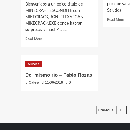
por que ya l
Bienvenidos a un epico titulo de
Saludos
MINECRAFT ESCONDITE con
MIKECRACK, JON, FLEXVEGA y
Rea
Read More
MIKECRACK.EXE donde habran
mor
sorpresas y mas! ✔Da...
abo
LA
Read
Read More
PO
more
CO
about
CU
SE
ver
BUSCA
mel
Música
A
TU
MIKECRACK.EXE
Del mismo río – Pablo Rozas
(RECOMPENSA
Caleta
11/06/2018
0
$1.000.000)
💰
MINECRAFT
ESCONDITE
Paginac
Previous
1
de
entrada