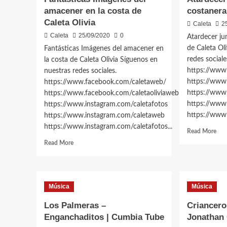
amacener en la costa de
costanera
Caleta Olivia
Caleta
2
Caleta
25/09/2020
0
Atardecer ju
de Caleta Ol
Fantásticas Imágenes del amacener en
redes sociale
la costa de Caleta Olivia Síguenos en
https://www
nuestras redes sociales.
https://www
https://www.facebook.com/caletaweb/
https://www
https://www.facebook.com/caletaoliviaweb
https://www
https://www.instagram.com/caletafotos
https://www.
https://www.instagram.com/caletaweb
https://www.instagram.com/caletafotos...
Rea
Read More
mor
Read
Read More
abo
more
Vid
about
sob
Videos
Cal
sobre
Música
Música
Oliv
Caleta
Ata
Olivia
Los Palmeras –
Criancero
jun
Fantásticas
Enganchaditos | Cumbia Tube
Jonathan 
al
Imágenes
mar