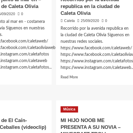
 de Caleta Olivia
republica en la ciudad de
Caleta Olivia
5/09/2020
0
Caleta
25/09/2020
0
nto al mar en - costanera
ivia Síguenos en nuestras
Recorrido por la avenida republica en
s.
la ciudad de Caleta Olivia Síguenos en
.facebook.com/caletaweb/
nuestras redes sociales.
.facebook.com/caletaoliviaweb
https://www.facebook.com/caletaweb/
.instagram.com/caletafotos
https://www.facebook.com/caletaolivi
.instagram.com/caletaweb
https://www.instagram.com/caletafotos
instagram.com/caletafotos...
https://www.instagram.com/caletaweb..
d
Read
Read More
e
more
ut
about
eos
Videos
re
sobre
eta
Caleta
Música
ia
Olivia
rdecer
Recorrido
 de El Caín-
MI HIJO NOOB ME
to
por
Ceballes (videoclip)
PRESENTA A SU NOVIA –
la
avenida