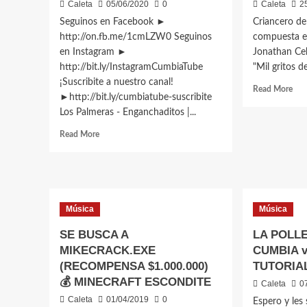
del
Caleta
05/06/2020
0
Caleta
2
en
amacener
Seguinos en Facebook ►
Criancero de
–
en
http://on.fb.me/1cmLZW0 Seguinos
compuesta en
cos
la
de
en Instagram ►
Jonathan Ceba
costa
Cal
http://bit.ly/InstagramCumbiaTube
de
"Mil gritos de
Oliv
Caleta
¡Suscribite a nuestro canal!
Rea
Read More
Olivia
►http://bit.ly/cumbiatube-suscribite
mor
Los Palmeras - Enganchaditos |...
abo
Cri
Read
Read More
de
more
El
about
Caí
Los
Jon
Palmeras
Ceb
–
(vid
Música
Música
Enganchaditos
|
SE BUSCA A
LA POLL
Cumbia
MIKECRACK.EXE
CUMBIA v
Tube
(RECOMPENSA $1.000.000)
TUTORIA
💰 MINECRAFT ESCONDITE
Caleta
0
Caleta
01/04/2019
0
Espero y les 