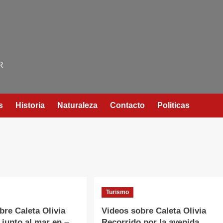
R
s
Historia
Naturaleza
Contacto
Politicas
Turismo
bre Caleta Olivia
Videos sobre Caleta Olivia
 junto al mar en –
Recorrido por la avenida