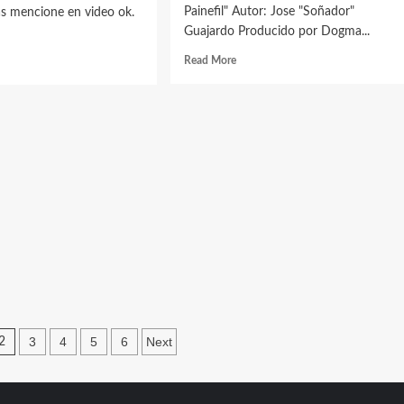
Painefil" Autor: Jose "Soñador"
as mencione en video ok.
TROLL
Guajardo Producido por Dogma...
Read
d
Read More
more
e
about
ut
Yoel
Hernández
LLERA
–
LORA
La
MBIA
Bronca
cion
de
odica
Painefil
TORIAL
(Videoclip
Oficial)
ión
3
4
5
6
Next
2
s