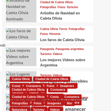
Ciudad de Caleta Olivia
Fotografías
Fotos
Turismo
Arbolito de Navidad en
Caleta Olivia
Caleta Olivia
Faros
Fotografías
Fotos
Historia
Los faros de Caleta Olivia
aweb
Patagonia
Patagonia argentina
Turismo
Videos
.
Los mejores Videos sobre
Argentina
Turismo
Videos
Caleta Olivia
Ciudad de Caleta Olivia
Los Lugares Más Increíbles
Costanera
El Gorosito
Fauna
Flora
Costa
Costanera
Fotos
Imagenes
de Argentina
Ciudad de Caleta Olivia
Costanera
Naturaleza
Turismo
Turismo
Videos
Fotografías
Fotos
Imagenes
Ciudad de Caleta Olivia
Costa
Costanera
Ciudad de Caleta Olivia
Economia
Turismo en Caleta Olivia
Videoclips sobre la ciudad de Caleta
Ciudad de Caleta Olivia
Costa
Costanera
Patagonia argentina
Turismo
Videos
El Pasivo Ambiental
Fotografías
Fotos
Imagenes
Mar
Olivia
Caletense
01/02/2025
0
Petrolero
Fantásticas Imágenes del amanecer
Fotografías
Turismo
Videos
Naturaleza
Turismo
Videos