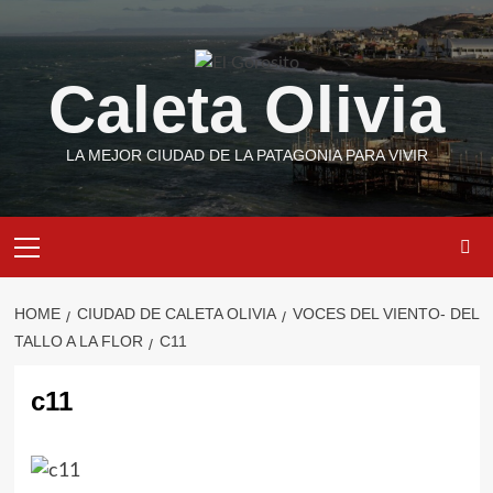
Skip
to
content
Caleta Olivia
LA MEJOR CIUDAD DE LA PATAGONIA PARA VIVIR
Primary
Menu
HOME
CIUDAD DE CALETA OLIVIA
VOCES DEL VIENTO- DEL
TALLO A LA FLOR
C11
c11