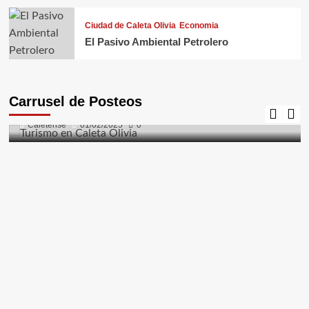
Ciudad de Caleta Olivia
Economia
El Pasivo Ambiental Petrolero
Caleta Olivia
Ciudad de Caleta Olivia
Costanera
El Gorosito
Fauna
Flora
Naturaleza
Turismo
Carrusel de Posteos
Turismo en Caleta Olivia
Caletense
01/02/2025
0