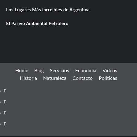
Los Lugares Más Increíbles de Argentina
El Pasivo Ambiental Petrolero
Home
Blog
Servicios
Economía
Videos
Historia
Naturaleza
Contacto
Politicas
Facebook
instagram
twitter
youtube