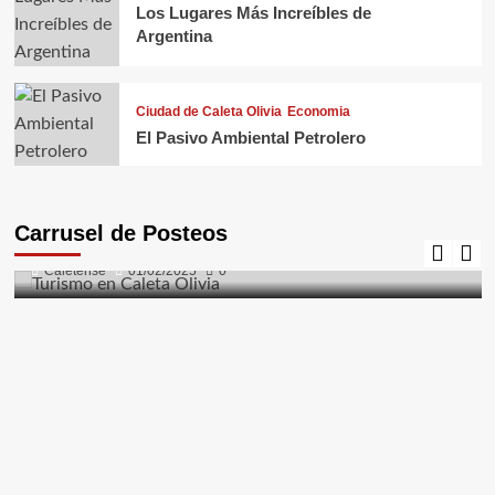
Los Lugares Más Increíbles de
Argentina
Ciudad de Caleta Olivia
Economia
El Pasivo Ambiental Petrolero
Caleta Olivia
Ciudad de Caleta Olivia
Costanera
El Gorosito
Fauna
Flora
Naturaleza
Turismo
Carrusel de Posteos
Turismo en Caleta Olivia
Caletense
01/02/2025
0